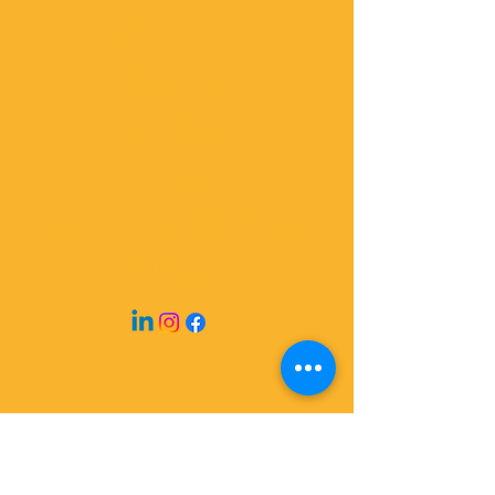
Contact
Téléphone
0631290055
E-mail
destinationmassage@gmail.com
S'abonner
Vincent Ruet
A 2 minutes de TOURS Quartier des